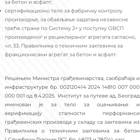
за бетон и асфалт;
сертификационо тело за фабричку контролу
производње, за обављање задатака независне
треће стране по Систему 2+ у поступку ОВСП
произведеног и рециклираног агрегата сагласно,
чл. 33. Правилника о техничким захтевима за
фракционисани агрегат за бетон и асфалт.
Решењем Mинистрa грађевинарства, саобраћаја и
инфраструктуре бр. 002120414 2024 14810 007 000
000 001 од 8.4.2025. Институт за путеве ад, Београд
именован је за тело за оцењивање и
верификацију сталности перформанси
грађевинских производа у складу са захтевима из
Правилника о техничким захтевима за бетон
(„Службени Гласник РС“, бр. 48/23 и 78/24), као: