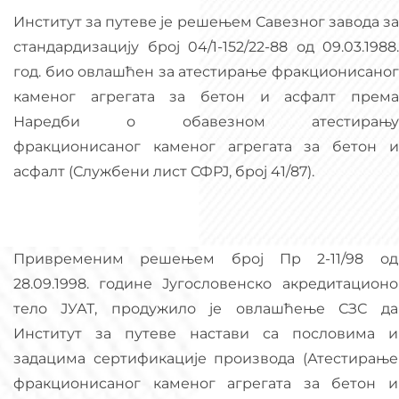
Институт за путеве је решењем Савезног завода за
стандардизацију број 04/1-152/22-88 од 09.03.1988.
год. био овлашћен за атестирање фракционисаног
каменог агрегата за бетон и асфалт према
Наредби о обавезном атестирању
фракционисаног каменог агрегата за бетон и
асфалт (Службени лист СФРЈ, број 41/87).
Привременим решењем број Пр 2-11/98 од
28.09.1998. године Југословенско акредитационо
тело ЈУАТ, продужило је овлашћење СЗС да
Институт за путеве настави са пословима и
задацима сертификације производа (Атестирање
фракционисаног каменог агрегата за бетон и