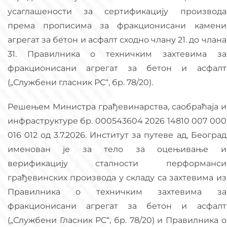
усаглашености за сертификацију производа
према прописима за фракционисани камени
агрегат за бетон и асфалт сходно члану 21. до члана
31. Правилника о техничким захтевима за
фракционисани агрегат за бетон и асфалт
(„Службени гласник РС“, бр. 78/20).
Решењем Mинистрa грађевинарства, саобраћаја и
инфраструктуре бр. 000543604 2026 14810 007 000
016 012 од 3.7.2026. Институт за путеве ад, Београд
именован је за тело за оцењивање и
верификацију сталности перформанси
грађевинских производа у складу са захтевима из
Правилника о техничким захтевима за
фракционисани агрегат за бетон и асфалт
(„Службени Гласник РС“, бр. 78/20) и Правилника о