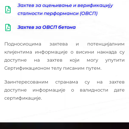
Захтев за оцењивање и верификацију
сталности перформанси (ОВСП)
Захтев за ОВСП бетона
Подносиоцима захтева и потенцијалним
клијентима информације о висини накнада су
доступне на захтев који могу упутити
Сертификационом телу писаним путем.
Заинтересованим странама су на захтев
доступне информације о валидности дате
сертификације.