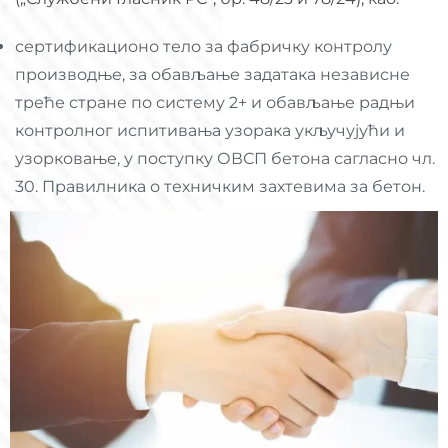
сертификационо тело за фабричку контролу
производње, за обављање задатака независне
треће стране по систему 2+ и обављање радњи
контролног испитивања узорака укључујући и
узорковање, у поступку ОВСП бетона сагласно чл.
30. Правилника о техничким захтевима за бетон.