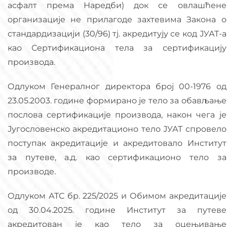
асфалт према Наредби) док се овлашћене
организације не прилагоде захтевима Закона о
стандардизацији (30/96) тј. акредитују се код ЈУАТ-а
као Сертификациона тела за сертификацију
производа.
Одлуком Генералног директора број 00-1976 од
23.05.2003. године формирано је тело за обављање
послова сертификације производа, након чега је
Југословенско акредитационо тело ЈУАТ спровело
поступак акредитације и акредитовало Институт
за путеве, а.д. као сертификационо тело за
производе.
Одлуком АТС бр. 225/2025 и Обимом акредитације
од 30.04.2025. године Институт за путеве
акредитован је као тело за оцењивање