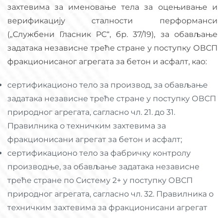
захтевима за именовање тела за оцењивање и
верификацију сталности перформанси
(„Службени Гласник РС“, бр. 37/19), за обављање
задатака независне треће стране у поступку ОВСП
фракционисаног агрегата за бетон и асфалт, као:
сертификационо тело за производ, за обављање
задатака независне треће стране у поступку ОВСП
природног агрегата, сагласно чл. 21. до 31.
Правилника о техничким захтевима за
фракционисани агрегат за бетон и асфалт;
сертификационо тело за фабричку контролу
производње, за обављање задатака независне
треће стране по Систему 2+ у поступку ОВСП
природног агрегата, сагласно чл. 32. Правилника о
техничким захтевима за фракционисани агрегат