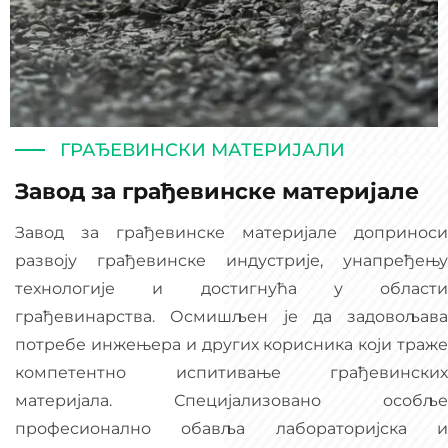
ГРАЂЕВИНСКИ МАТЕРИЈАЛИ
Завод за грађевинске материјале
Завод за грађевинске материјале доприноси
развоју грађевинске индустрије, унапређењу
технологије и достигнућа у области
грађевинарства. Осмишљен је да задовољава
потребе инжењера и других корисника који траже
компетентно испитивање грађевинских
материјала. Специјализовано oсобље
професионално обавља лабораторијска и