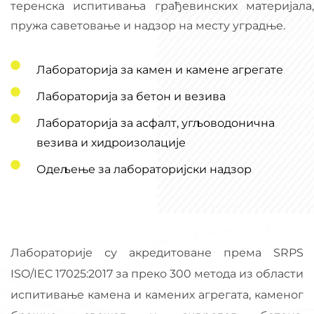
теренска испитивања грађевинских материјала,
пружа саветовање и надзор на месту уградње.
Лабораторија за камен и камене агрегате
Лабораторија за бетон и везива
Лабораторија за асфалт, угљоводонична
везива и хидроизолације
Одељење за лабораторијски надзор
Лабораторије су акредитоване према SRPS
ISO/IEC 17025:2017 за преко 300 метода из области
испитивање камена и камених агрегата, каменог