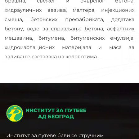
брашна, свежег и очврслог бетона,
хидрауличних везива, малтера, инјекционих
смеша, бетонских префабриката, додатака
бетону, воде за справљање бетона, асфалтних
мешавина, битумена, битуменских емулзија,
хидроизолационих материјала и маса за
заливање саставака на коловозима.
Институт за путеве бави се стручним